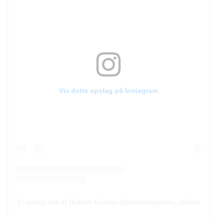
Vis dette opslag på Instagram
Et opslag delt af Holbæk Garden (@holbaekgarden_official)