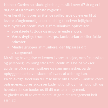
Holbæk Garden har skabt glæde og musik i over 67 år og er i
dag en af Danmarks bedste bygarder.
Vi er kendt for vores smittende spilleglæde og evnen til at
levere uforglemmelig underholdning til enhver lejlighed.
Vi tilbyder et bredt udvalg af musikalske oplevelser:
Storslåede tattoos og imponerende shows.
Vores dygtige trommekorps, tambourkorps eller fulde
orkester.
Mindre grupper af musikere, der tilpasses dit
arrangement.
Musik og bevægelse er kernen i vores arbejde, men fællesskab
og personlig udvikling står altid i centrum. Hos os vokser
garderne både som musikere og som mennesker, og de
opbygger stærke venskaber på tværs af alder og køn.
På de øvrige sider kan du læse mere om Holbæk Garden: vores
optrædener, vores succeser både nationalt og internationalt, og
hvordan du kan booke os til dit næste arrangement.
Vi glæder os til at være med til at gøre dit arrangement helt
særligt!