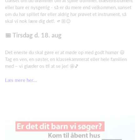
Uanset om du drømmer om at spille trommer, blæseinstrument
eller bare er nysgerrig - så er du mere end velkommen, uanset
om du har spillet før eller aldrig har prøvet et instrument, så
skal vi nok lære dig det!. 🫵🏼😉
📅 Tirsdag d. 18. aug
Det eneste du skal gøre er at møde op med godt humør 😃
Tag en ven, en søster, en klassekammerat eller hele familien
med – vi glæder os til at se jer! 🤩🎵
Læs mere her...